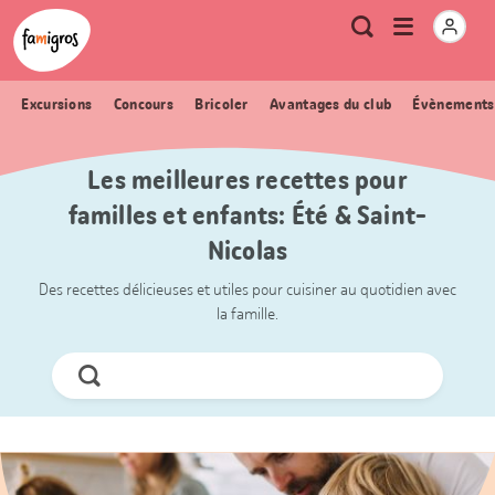
Signets
Header
Accueil Famigros.ch
Logo
Métanavigation
Ouvrir
Recherche
de
le
navigation
menu
Excursions
Concours
Bricoler
Avantages du club
Évènements
Les meilleures recettes pour
familles et enfants: Été & Saint-
Nicolas
Des recettes délicieuses et utiles pour cuisiner au quotidien avec
la famille.
Chercher