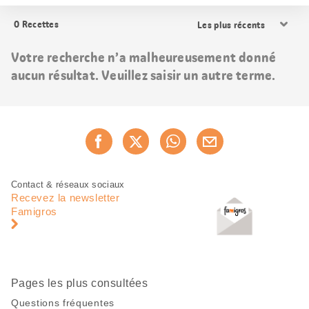
Trier
0
Recettes
les
résultats
Votre recherche n’a malheureusement donné
aucun résultat. Veuillez saisir un autre terme.
Partager
Recommander maintenan
cette
page
Pied
Navigation
Contact & réseaux sociaux
de
en
Recevez la newsletter
page
pied
Famigros
de
page
Pages les plus consultées
Questions fréquentes