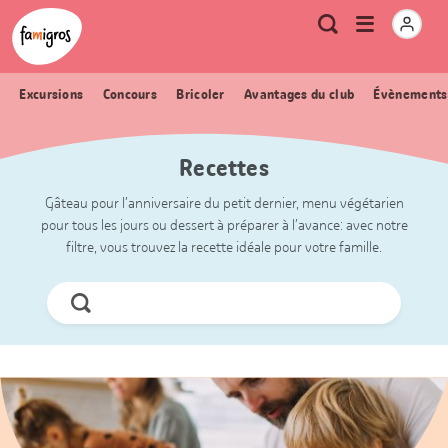
Signets
Header
Accueil Famigros.ch
Logo
Métanavigation
Ouvrir
Recherche
de
le
navigation
menu
Excursions
Concours
Bricoler
Avantages du club
Évènements
Recettes
Gâteau pour l’anniversaire du petit dernier, menu végétarien
pour tous les jours ou dessert à préparer à l’avance: avec notre
filtre, vous trouvez la recette idéale pour votre famille.
Chercher