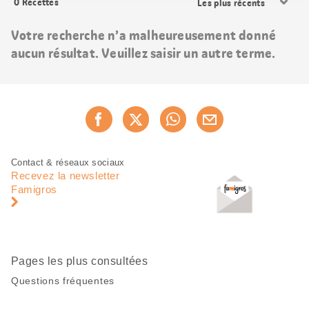
0
Recettes
les
résultats
Votre recherche n’a malheureusement donné
aucun résultat. Veuillez saisir un autre terme.
Partager
Recommander maintenan
cette
page
Pied
Navigation
Contact & réseaux sociaux
de
en
Recevez la newsletter
page
pied
Famigros
de
page
Pages les plus consultées
Questions fréquentes