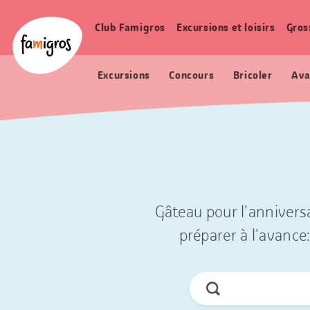
Signets
Header
Accueil Famigros.ch
de
Logo
Club Famigros
Excursions et loisirs
Gros
Navigation
navigation
principale
Excursions
Concours
Bricoler
Ava
Gâteau pour l’anniversa
préparer à l’avance:
Chercher