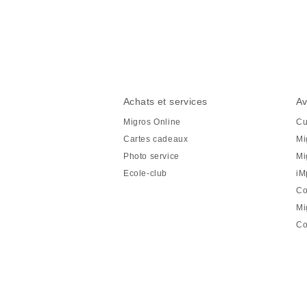
Partager
cette
page
Pied
Navigation
Achats et services
Av
de
en
Migros Online
Cu
page
pied
Cartes cadeaux
Mi
de
Photo service
Mi
page
Ecole-club
iM
Co
Mi
Co