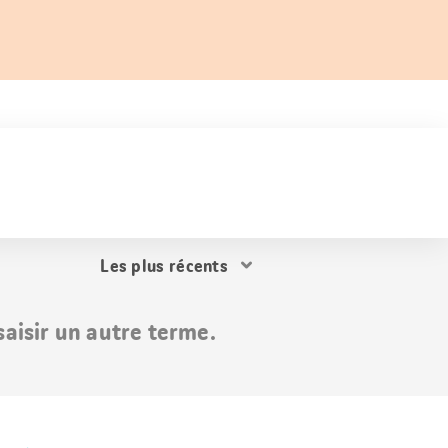
Trier
les
résultats
aisir un autre terme.