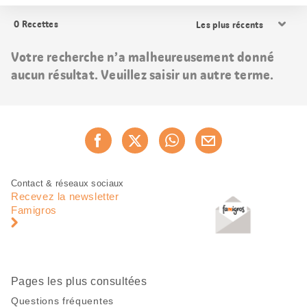
Trier
0
Recettes
les
résultats
Votre recherche n’a malheureusement donné
aucun résultat. Veuillez saisir un autre terme.
Partager
Recommander maintenan
cette
page
Pied
Navigation
Contact & réseaux sociaux
de
en
Recevez la newsletter
page
pied
Famigros
de
page
Pages les plus consultées
Questions fréquentes