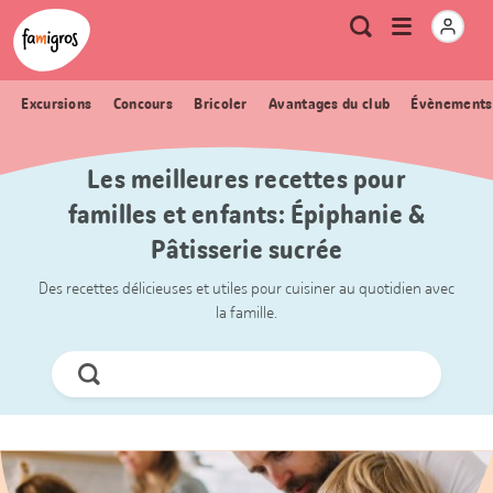
Signets
Header
Accueil Famigros.ch
Logo
Métanavigation
Ouvrir
Recherche
de
le
navigation
menu
Excursions
Concours
Bricoler
Avantages du club
Évènements
Les meilleures recettes pour
familles et enfants: Épiphanie &
Pâtisserie sucrée
Des recettes délicieuses et utiles pour cuisiner au quotidien avec
la famille.
Chercher