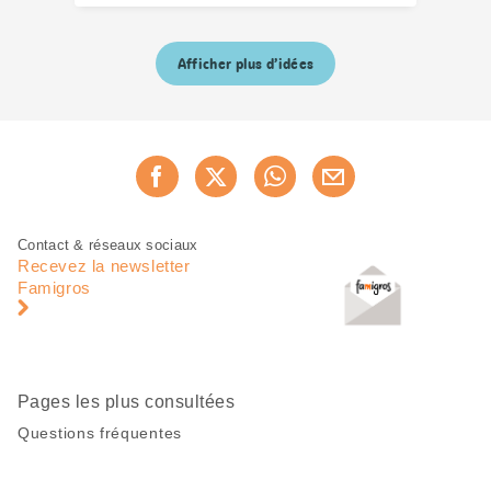
Afficher plus d’idées
Partager
Recommander maintenan
cette
page
Pied
Navigation
Contact & réseaux sociaux
de
en
Recevez la newsletter
page
pied
Famigros
de
page
Pages les plus consultées
Questions fréquentes