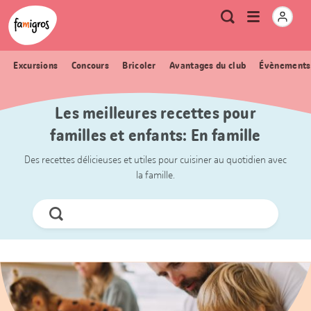
Signets
Header
Accueil Famigros.ch
Logo
Métanavigation
Ouvrir
Recherche
de
le
navigation
menu
Excursions
Concours
Bricoler
Avantages du club
Évènements
Les meilleures recettes pour
familles et enfants: En famille
Des recettes délicieuses et utiles pour cuisiner au quotidien avec
la famille.
Chercher