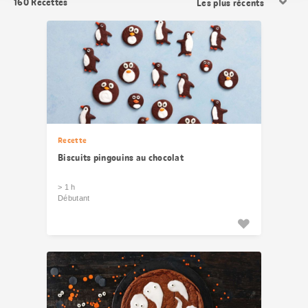
160
Recettes
les
résultats
Recette
Biscuits pingouins au chocolat
> 1 h
Débutant