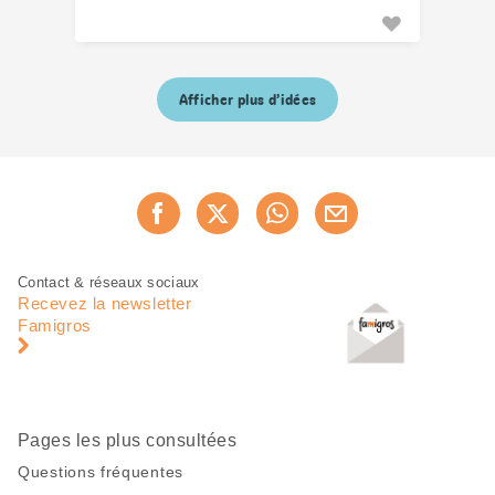
Afficher plus d’idées
Partager
Recommander maintenan
cette
page
Pied
Navigation
Contact & réseaux sociaux
de
en
Recevez la newsletter
page
pied
Famigros
de
page
Pages les plus consultées
Questions fréquentes