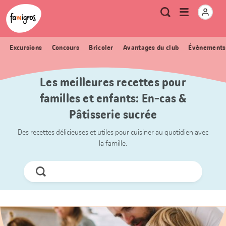
Signets
Header
Accueil Famigros.ch
Logo
Métanavigation
Ouvrir
Recherche
de
le
navigation
menu
Excursions
Concours
Bricoler
Avantages du club
Évènements
Les meilleures recettes pour
familles et enfants: En-cas &
Pâtisserie sucrée
Des recettes délicieuses et utiles pour cuisiner au quotidien avec
la famille.
Chercher