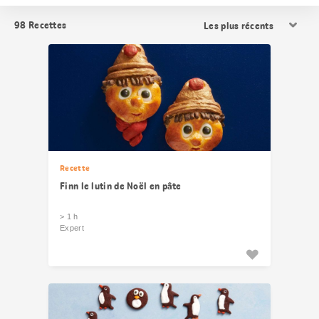
Trier
98
Recettes
les
résultats
Recette
Finn le lutin de Noël en pâte
> 1 h
Expert