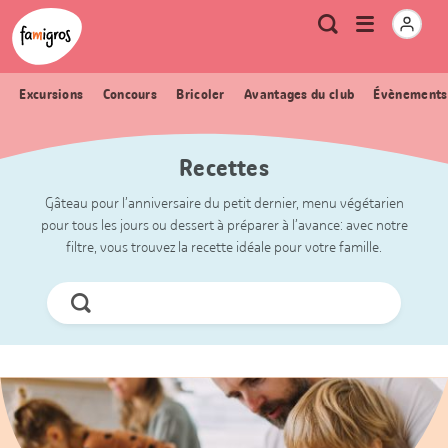
Signets
Header
Accueil Famigros.ch
Logo
Métanavigation
Ouvrir
Recherche
de
le
navigation
menu
Excursions
Concours
Bricoler
Avantages du club
Évènements
Recettes
Gâteau pour l’anniversaire du petit dernier, menu végétarien
pour tous les jours ou dessert à préparer à l’avance: avec notre
filtre, vous trouvez la recette idéale pour votre famille.
Chercher