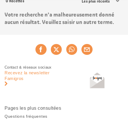
0
Recettes
les
résultats
Votre recherche n’a malheureusement donné
aucun résultat. Veuillez saisir un autre terme.
Partager
Recommander maintenan
cette
page
Pied
Navigation
Contact & réseaux sociaux
de
en
Recevez la newsletter
page
pied
Famigros
de
page
Pages les plus consultées
Questions fréquentes