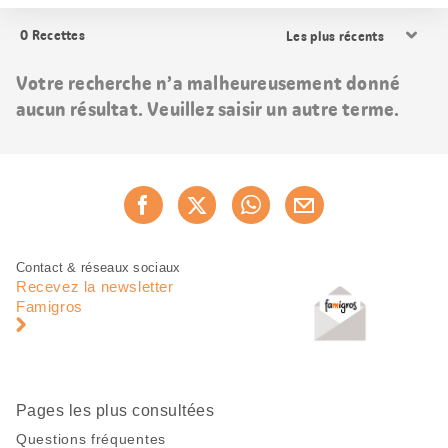
Trier
0
Recettes
les
résultats
Votre recherche n’a malheureusement donné
aucun résultat. Veuillez saisir un autre terme.
Partager
Recommander maintenan
cette
page
Pied
Navigation
Contact & réseaux sociaux
de
en
Recevez la newsletter
page
pied
Famigros
de
page
Pages les plus consultées
Questions fréquentes