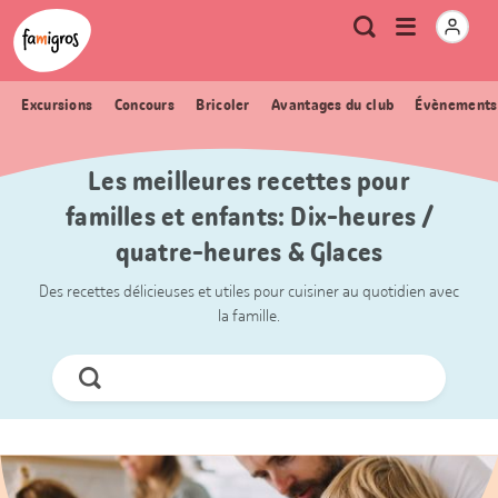
Signets
Header
Accueil Famigros.ch
Logo
Métanavigation
Ouvrir
Recherche
de
le
navigation
menu
Excursions
Concours
Bricoler
Avantages du club
Évènements
Les meilleures recettes pour
familles et enfants: Dix-heures /
quatre-heures & Glaces
Des recettes délicieuses et utiles pour cuisiner au quotidien avec
la famille.
Chercher