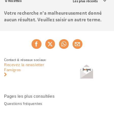
0
Recettes
les
résultats
Votre recherche n’a malheureusement donné
aucun résultat. Veuillez saisir un autre terme.
Partager
Recommander maintenan
cette
page
Pied
Navigation
Contact & réseaux sociaux
de
en
Recevez la newsletter
page
pied
Famigros
de
page
Pages les plus consultées
Questions fréquentes