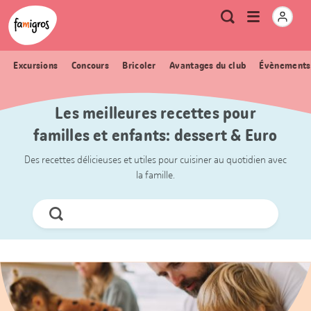
Signets
Header
Accueil Famigros.ch
Logo
Métanavigation
Ouvrir
Recherche
de
le
navigation
menu
Excursions
Concours
Bricoler
Avantages du club
Évènements
Les meilleures recettes pour
familles et enfants: dessert & Euro
Des recettes délicieuses et utiles pour cuisiner au quotidien avec
la famille.
Chercher