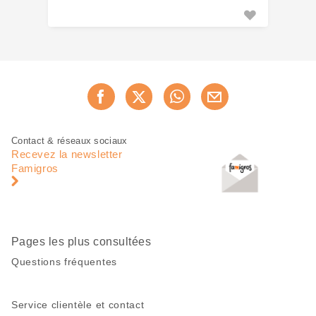
Partager
Recommander maintenan
cette
page
Pied
Navigation
Contact & réseaux sociaux
de
en
Recevez la newsletter
page
pied
Famigros
de
page
Pages les plus consultées
Questions fréquentes
Service clientèle et contact