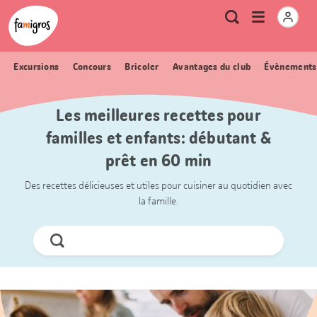
Signets
Header
Accueil Famigros.ch
Logo
Métanavigation
Ouvrir
Recherche
de
le
navigation
menu
Excursions
Concours
Bricoler
Avantages du club
Évènements
Les meilleures recettes pour
familles et enfants: débutant &
prêt en 60 min
Des recettes délicieuses et utiles pour cuisiner au quotidien avec
la famille.
Chercher