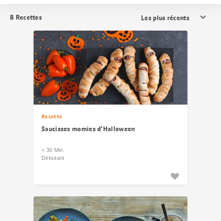
Trier
8
Recettes
les
résultats
Recette
Saucisses momies d'Halloween
< 30 Min.
Débutant