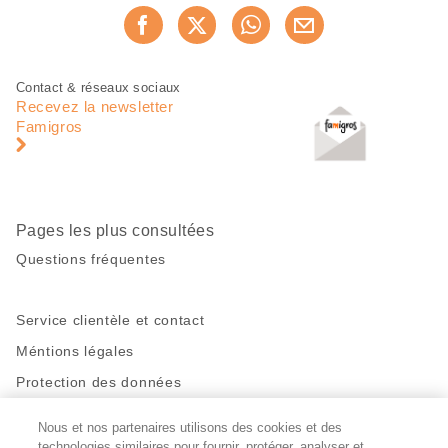
Partager
Recommander maintenan
cette
page
Pied
Navigation
Contact & réseaux sociaux
de
en
Recevez la newsletter
page
pied
Famigros
de
page
Pages les plus consultées
Questions fréquentes
Service clientèle et contact
Méntions légales
Protection des données
Nous et nos partenaires utilisons des cookies et des
Restez en contact!
technologies similaires pour fournir, protéger, analyser et