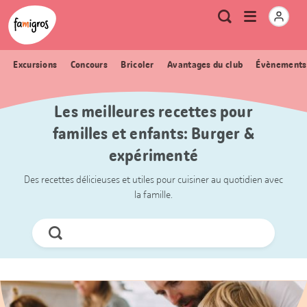
Signets
Header
Accueil Famigros.ch
Logo
Métanavigation
Ouvrir
Recherche
de
le
navigation
menu
Excursions
Concours
Bricoler
Avantages du club
Évènements
Les meilleures recettes pour
familles et enfants: Burger &
expérimenté
Des recettes délicieuses et utiles pour cuisiner au quotidien avec
la famille.
Chercher