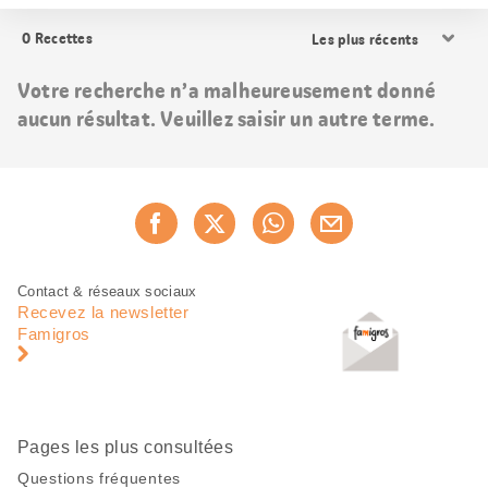
Trier
0
Recettes
les
résultats
Votre recherche n’a malheureusement donné
aucun résultat. Veuillez saisir un autre terme.
Partager
Recommander maintenan
cette
page
Pied
Navigation
Contact & réseaux sociaux
de
en
Recevez la newsletter
page
pied
Famigros
de
page
Pages les plus consultées
Questions fréquentes