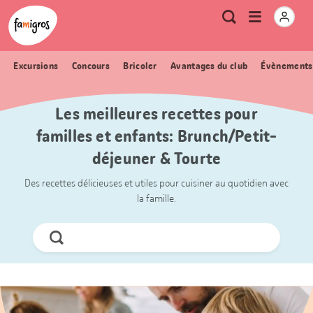
Signets
Header
Accueil Famigros.ch
Logo
Métanavigation
Ouvrir
Recherche
de
le
navigation
menu
Excursions
Concours
Bricoler
Avantages du club
Évènements
Les meilleures recettes pour
familles et enfants: Brunch/Petit-
déjeuner & Tourte
Des recettes délicieuses et utiles pour cuisiner au quotidien avec
la famille.
Chercher