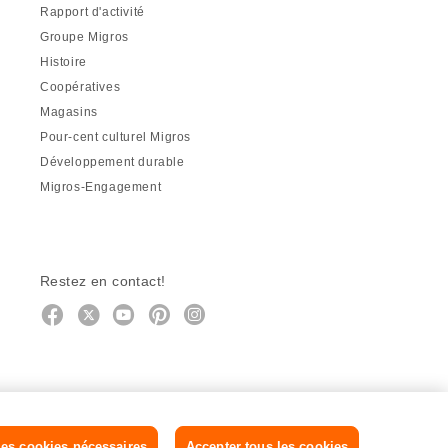
Rapport d'activité
Groupe Migros
Histoire
Coopératives
Magasins
Pour-cent culturel Migros
Développement durable
Migros-Engagement
Restez en contact!
Facebook
http://twitter.com/migros
https://www.youtube.com/user/Mig
Pinterest
Instagram
es cookies nécessaires
Accepter tous les cookies