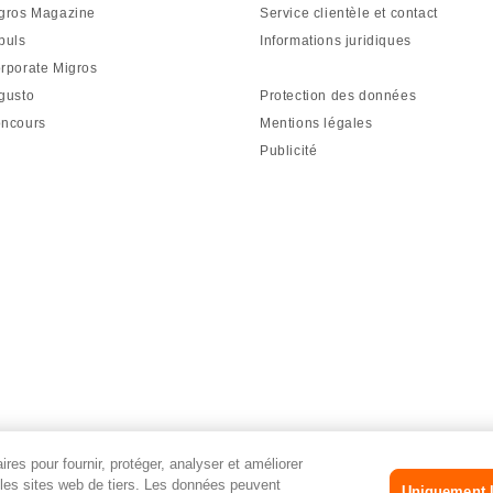
gros Magazine
Service clientèle et contact
puls
Informations juridiques
rporate Migros
gusto
Protection des données
ncours
Mentions légales
Publicité
res pour fournir, protéger, analyser et améliorer
r les sites web de tiers. Les données peuvent
Uniquement l