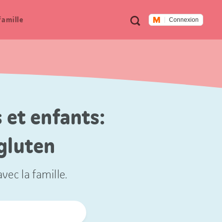
Métanavigation
Recherche
famille
Connexion
 et enfants:
gluten
vec la famille.