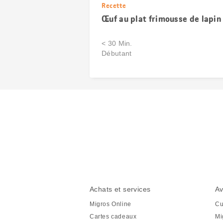
Recette
Œuf au plat frimousse de lapin
< 30 Min.
Débutant
Partager
cette
page
Pied
Navigation
Achats et services
Av
de
en
Migros Online
Cu
page
pied
Cartes cadeaux
Mi