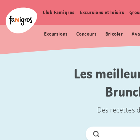
Signets
Header
Accueil Famigros.ch
de
Logo
Club Famigros
Excursions et loisirs
Gros
Navigation
navigation
principale
Excursions
Concours
Bricoler
Ava
Les meilleu
Brunc
Des recettes d
Chercher