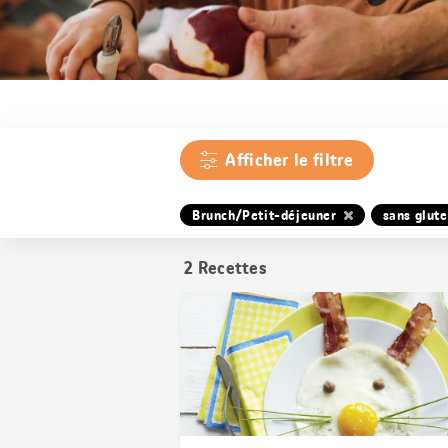
Afficher le filtre
Brunch/Petit-déjeuner
sans glut
2
Recettes