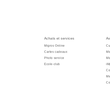
Partager
cette
page
Pied
Navigation
Achats et services
Av
de
en
Migros Online
Cu
page
pied
Cartes cadeaux
Mi
de
Photo service
Mi
page
Ecole-club
iM
Co
Mi
Co