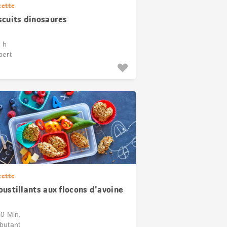
cette
scuits dinosaures
1 h
pert
cette
oustillants aux flocons d'avoine
30 Min.
butant