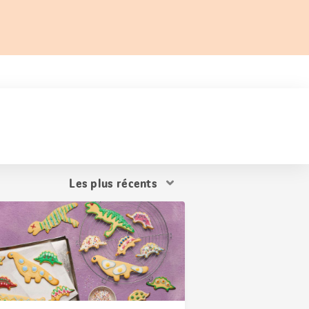
Trier
les
résultats