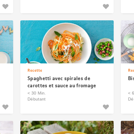
Recette
Re
Spaghetti avec spirales de
Bi
carottes et sauce au fromage
frais
< 30 Min.
< 
Débutant
Dé