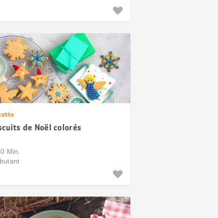
cette
scuits de Noël colorés
60 Min.
butant