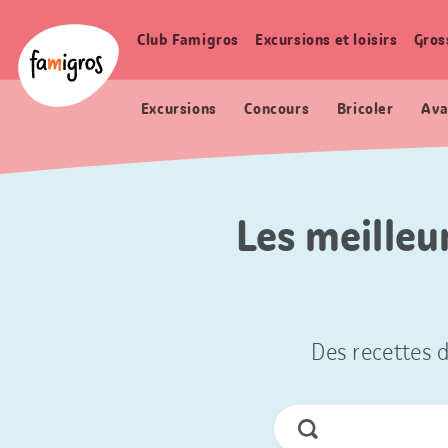
Signets
Header
Accueil Famigros.ch
de
Logo
Club Famigros
Excursions et loisirs
Gros
Navigation
navigation
principale
Excursions
Concours
Bricoler
Ava
Les meilleu
Des recettes d
Chercher