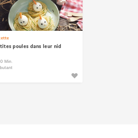
cette
tites poules dans leur nid
30 Min.
butant