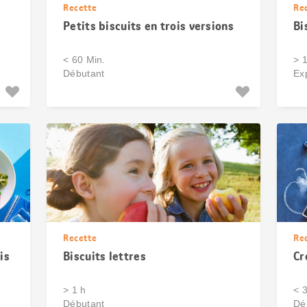
Recette
Re
Petits biscuits en trois versions
Bi
< 60 Min.
> 
Débutant
Ex
Recette
Re
is
Biscuits lettres
Cr
> 1 h
< 
Débutant
Dé