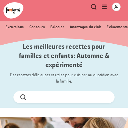
Signets
Header
Accueil Famigros.ch
Logo
Métanavigation
Ouvrir
Recherche
de
le
navigation
menu
Excursions
Concours
Bricoler
Avantages du club
Évènements
Les meilleures recettes pour
familles et enfants: Automne &
expérimenté
Des recettes délicieuses et utiles pour cuisiner au quotidien avec
la famille.
Chercher