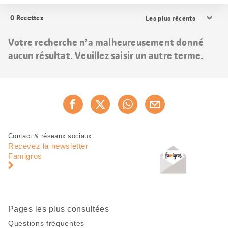
Trier
0
Recettes
les
résultats
Votre recherche n’a malheureusement donné
aucun résultat. Veuillez saisir un autre terme.
Partager
Recommander maintenan
cette
page
Pied
Navigation
Contact & réseaux sociaux
de
en
Recevez la newsletter
page
pied
Famigros
de
page
Pages les plus consultées
Questions fréquentes