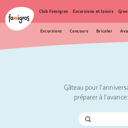
Signets
Header
Accueil Famigros.ch
de
Logo
Club Famigros
Excursions et loisirs
Gros
Navigation
navigation
principale
Excursions
Concours
Bricoler
Ava
Gâteau pour l’anniversa
préparer à l’avance:
Chercher