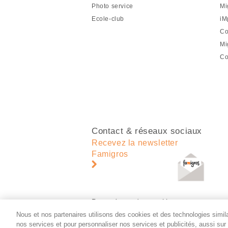
de
Photo service
Mi
page
Ecole-club
iM
Co
Mi
Co
Contact & réseaux sociaux
Recevez la newsletter
Famigros
Paramètres des cookies
Nous et nos partenaires utilisons des cookies et des technologies similai
nos services et pour personnaliser nos services et publicités, aussi su