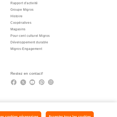
Rapport d'activité
Groupe Migros
Histoire
Coopératives
Magasins
Pour-cent culturel Migros
Développement durable
Migros-Engagement
Restez en contact!
Facebook
http://twitter.com/migros
https://www.youtube.com/user/Mig
Pinterest
Instagram
es cookies nécessaires
Accepter tous les cookies