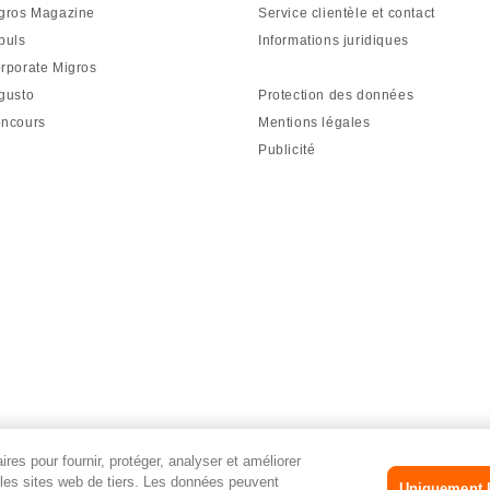
gros Magazine
Service clientèle et contact
puls
Informations juridiques
rporate Migros
gusto
Protection des données
ncours
Mentions légales
Publicité
res pour fournir, protéger, analyser et améliorer
r les sites web de tiers. Les données peuvent
Uniquement l