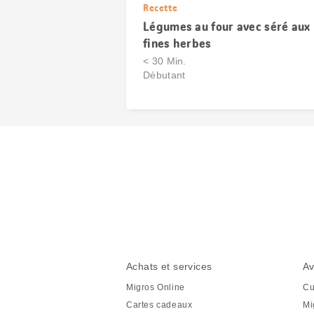
Recette
Légumes au four avec séré aux
fines herbes
< 30 Min.
Débutant
Partager
cette
page
Pied
Navigation
Achats et services
Av
de
en
Migros Online
Cu
page
pied
Cartes cadeaux
Mi