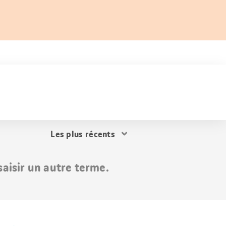
Trier
les
résultats
aisir un autre terme.