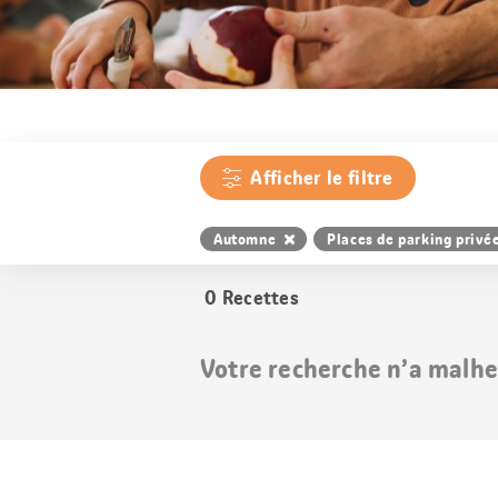
Afficher le filtre
Automne
Places de parking privé
0
Recettes
Votre recherche n’a malhe