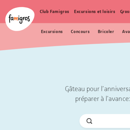
Signets
Header
Accueil Famigros.ch
de
Logo
Club Famigros
Excursions et loisirs
Gros
Navigation
navigation
principale
Excursions
Concours
Bricoler
Ava
Gâteau pour l’anniversa
préparer à l’avance:
Chercher