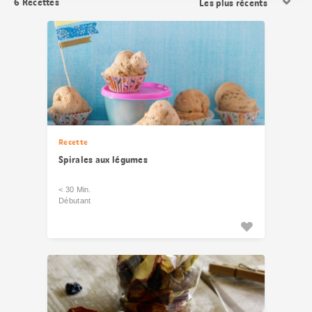
6
Recettes
les
résultats
Recette
Spirales aux légumes
< 30 Min.
Débutant