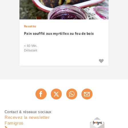
Recette
Pain soufflé aux myrtilles au feu de bois
< 60 Min.
Débutant
Partager
Recommander maintenan
cette
page
Pied
Navigation
Contact & réseaux sociaux
de
en
Recevez la newsletter
page
pied
Famigros
de