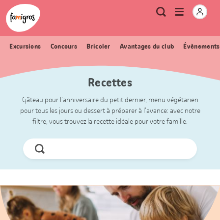
Signets
Header
Accueil Famigros.ch
Logo
Métanavigation
Ouvrir
Recherche
de
le
navigation
menu
Excursions
Concours
Bricoler
Avantages du club
Évènements
Recettes
Gâteau pour l’anniversaire du petit dernier, menu végétarien
pour tous les jours ou dessert à préparer à l’avance: avec notre
filtre, vous trouvez la recette idéale pour votre famille.
Chercher