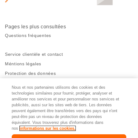
page
Pages les plus consultées
Questions fréquentes
Service clientèle et contact
Méntions légales
Protection des données
Nous et nos partenaires utilisons des cookies et des
Restez en contact!
technologies similaires pour fournir, protéger, analyser et
Facebook
améliorer nos services et pour personnaliser nos services et
http://twitter.com/migros
https://www.youtube.com/user/Migr
Pinterest
Instagram
publicités, aussi sur les sites web de tiers. Les données
peuvent également être transférées vers des pays qui n'ont
peut-être pas un niveau de protection des données
Paramètres des cookies
équivalent. Vous trouverez plus d'informations dans
nos
informations sur les cookies.
DE
FR
IT