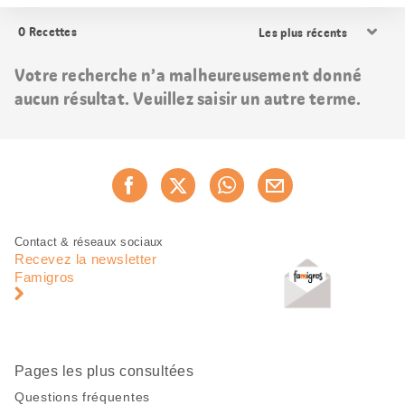
Trier
0
Recettes
les
résultats
Votre recherche n’a malheureusement donné
aucun résultat. Veuillez saisir un autre terme.
Partager
Recommander maintenan
cette
page
Pied
Navigation
Contact & réseaux sociaux
de
en
Recevez la newsletter
page
pied
Famigros
de
page
Pages les plus consultées
Questions fréquentes