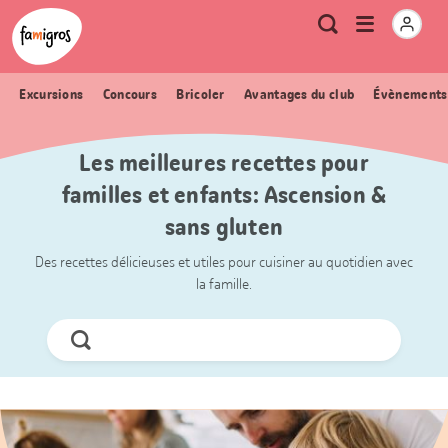
Signets
Header
Accueil Famigros.ch
Logo
Métanavigation
Ouvrir
Recherche
de
le
navigation
menu
Excursions
Concours
Bricoler
Avantages du club
Évènements
Les meilleures recettes pour
familles et enfants: Ascension &
sans gluten
Des recettes délicieuses et utiles pour cuisiner au quotidien avec
la famille.
Chercher