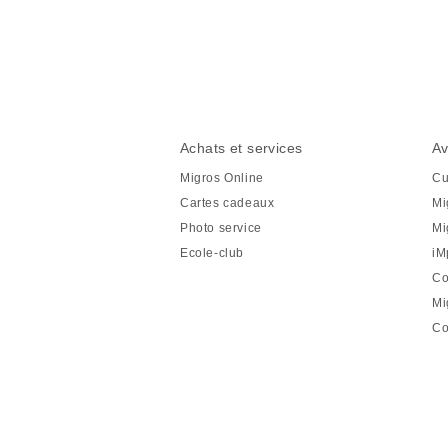
Partager
cette
page
Pied
Navigation
Achats et services
Av
de
en
Migros Online
Cu
page
pied
Cartes cadeaux
Mi
de
Photo service
Mi
page
Ecole-club
iM
Co
Mi
Co