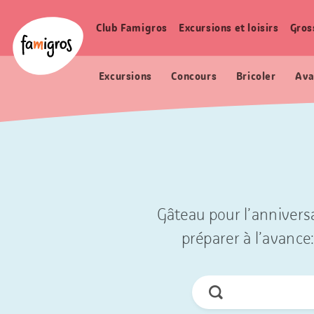
Signets
Header
Accueil Famigros.ch
de
Logo
Club Famigros
Excursions et loisirs
Gros
Navigation
navigation
principale
Excursions
Concours
Bricoler
Ava
Gâteau pour l’anniversa
préparer à l’avance:
Chercher