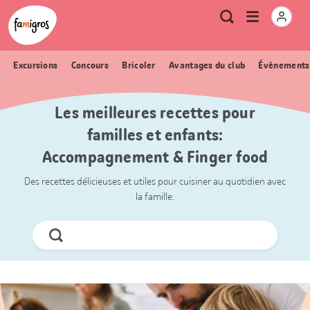
Signets
Header
Accueil Famigros.ch
Logo
Métanavigation
Ouvrir
Recherche
de
le
navigation
menu
Excursions
Concours
Bricoler
Avantages du club
Évènements
Les meilleures recettes pour
familles et enfants:
Accompagnement & Finger food
Des recettes délicieuses et utiles pour cuisiner au quotidien avec
la famille.
Chercher