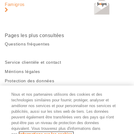
page
pied
Famigros
de
page
Pages les plus consultées
Questions fréquentes
Service clientèle et contact
Méntions légales
Protection des données
Nous et nos partenaires utilisons des cookies et des
Restez en contact!
technologies similaires pour fournir, protéger, analyser et
Facebook
améliorer nos services et pour personnaliser nos services et
http://twitter.com/migros
https://www.youtube.com/user/Migr
Pinterest
Instagram
publicités, aussi sur les sites web de tiers. Les données
peuvent également être transférées vers des pays qui n'ont
peut-être pas un niveau de protection des données
Paramètres des cookies
équivalent. Vous trouverez plus d'informations dans