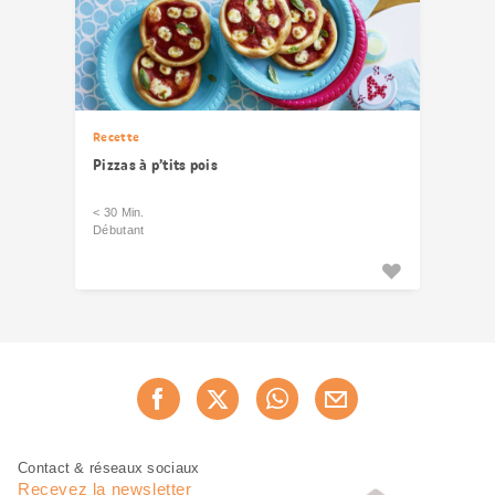
Recette
Pizzas à p’tits pois
< 30 Min.
Débutant
Partager
Recommander maintenan
cette
page
Pied
Navigation
Contact & réseaux sociaux
de
en
Recevez la newsletter