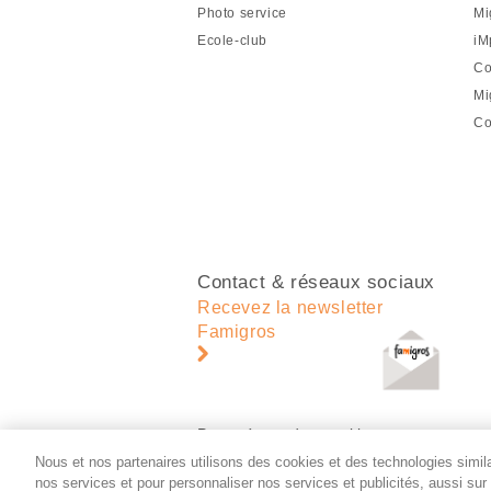
de
Photo service
Mi
page
Ecole-club
iM
Co
Mi
Co
Contact & réseaux sociaux
Recevez la newsletter
Famigros
Paramètres des cookies
Nous et nos partenaires utilisons des cookies et des technologies similai
nos services et pour personnaliser nos services et publicités, aussi su