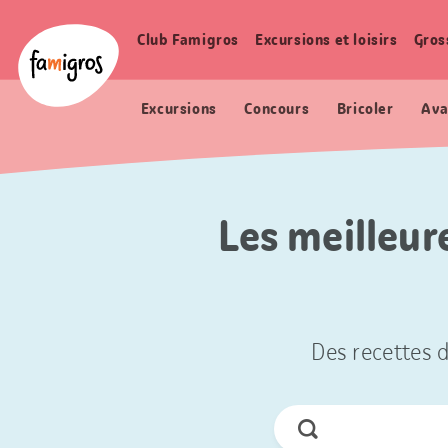
Signets
Header
Accueil Famigros.ch
de
Logo
Club Famigros
Excursions et loisirs
Gros
Navigation
navigation
principale
Excursions
Concours
Bricoler
Ava
Les meilleur
Des recettes d
Chercher