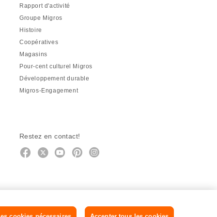
Rapport d'activité
Groupe Migros
Histoire
Coopératives
Magasins
Pour-cent culturel Migros
Développement durable
Migros-Engagement
Restez en contact!
Facebook
http://twitter.com/migros
https://www.youtube.com/user/Mig
Pinterest
Instagram
es cookies nécessaires
Accepter tous les cookies