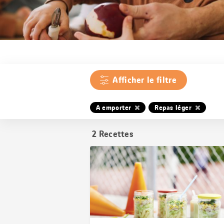
Afficher le filtre
A emporter
Repas léger
2
Recettes