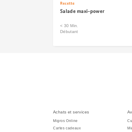
Recette
Salade maxi-power
< 30 Min.
Débutant
Partager
cette
page
Pied
Navigation
Achats et services
Av
de
en
Migros Online
Cu
page
pied
Cartes cadeaux
Mi