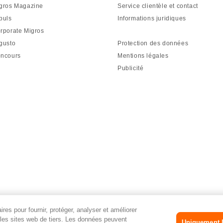
gros Magazine
Service clientèle et contact
puls
Informations juridiques
rporate Migros
gusto
Protection des données
ncours
Mentions légales
Publicité
res pour fournir, protéger, analyser et améliorer
r les sites web de tiers. Les données peuvent
Uniquement l