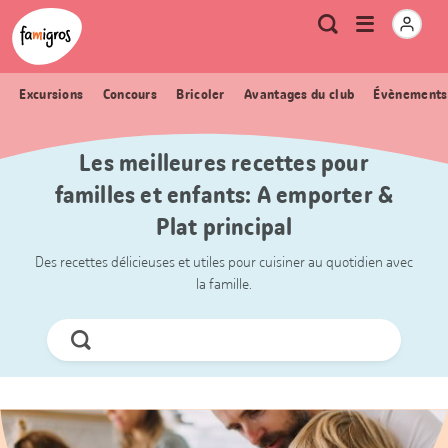
Signets
Header
Accueil Famigros.ch
Logo
Métanavigation
Ouvrir
Recherche
de
le
navigation
menu
Excursions
Concours
Bricoler
Avantages du club
Évènements
Les meilleures recettes pour
familles et enfants: A emporter &
Plat principal
Des recettes délicieuses et utiles pour cuisiner au quotidien avec
la famille.
Chercher