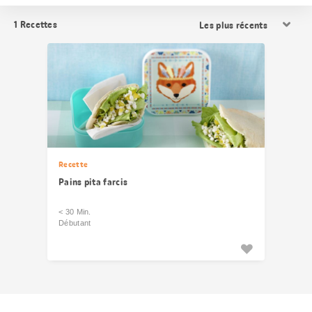
Trier
1
Recettes
les
résultats
Recette
Pains pita farcis
< 30 Min.
Débutant