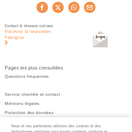
Partager
Recommander maintenan
cette
page
Pied
Navigation
Contact & réseaux sociaux
de
en
Recevez la newsletter
page
pied
Famigros
de
page
Pages les plus consultées
Questions fréquentes
Service clientèle et contact
Méntions légales
Protection des données
Nous et nos partenaires utilisons des cookies et des
Restez en contact!
technologies similaires pour fournir, protéger, analyser et