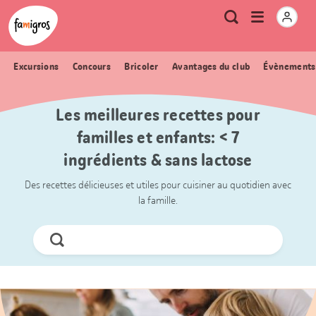
Signets
Header
Accueil Famigros.ch
Logo
Métanavigation
Ouvrir
Recherche
de
le
navigation
menu
Excursions
Concours
Bricoler
Avantages du club
Évènements
Les meilleures recettes pour
familles et enfants: < 7
ingrédients & sans lactose
Des recettes délicieuses et utiles pour cuisiner au quotidien avec
la famille.
Chercher