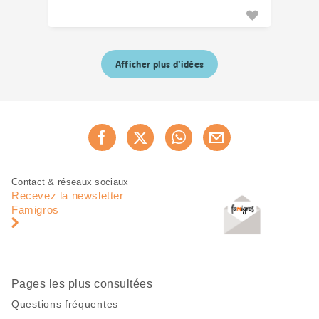
Afficher plus d’idées
Partager
Recommander maintenan
cette
page
Pied
Navigation
Contact & réseaux sociaux
de
en
Recevez la newsletter
page
pied
Famigros
de
page
Pages les plus consultées
Questions fréquentes