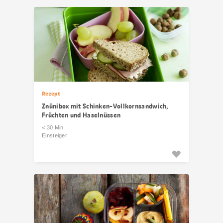
Rezept
Znünibox mit Schinken-Vollkornsandwich,
Früchten und Haselnüssen
< 30 Min.
Einsteiger