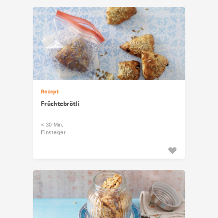
Rezept
Früchtebrötli
< 30 Min.
Einsteiger