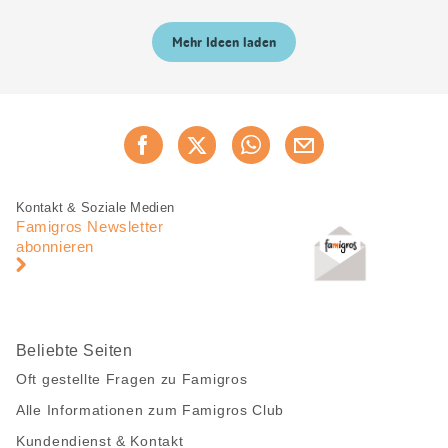
Mehr Ideen laden
Diese
Jetzt weiterempfehlen
Seite
teilen
Fusszeile
Fusszeile
Kontakt & Soziale Medien
Navigation
Famigros Newsletter
abonnieren
Beliebte Seiten
Oft gestellte Fragen zu Famigros
Alle Informationen zum Famigros Club
Kundendienst & Kontakt