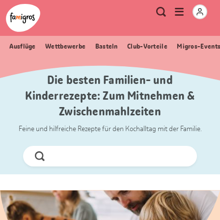
Sprungmarken
Header
Home Famigros.ch
Logo
Meta
Menu
Suche
Navigation
Navigation
öffnen
Ausflüge
Wettbewerbe
Basteln
Club-Vorteile
Migros-Event
Die besten Familien- und
Kinderrezepte: Zum Mitnehmen &
Zwischenmahlzeiten
Feine und hilfreiche Rezepte für den Kochalltag mit der Familie.
Jetzt
Suchen