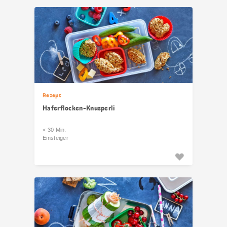
Rezept
Haferflocken-Knusperli
< 30 Min.
Einsteiger