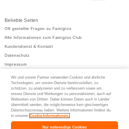
Beliebte Seiten
Oft gestellte Fragen zu Famigros
Alle Informationen zum Famigros Club
Kundendienst & Kontakt
Datenschutz
Impressum
Wir und unsere Partner verwenden Cookies und ähnliche
Bleibe mit uns in Kontakt
Technologien, um unsere Dienste bereitzustellen, zu
Facebook
schützen, zu analysieren und zu verbessern sowie um
https://twitter.com/migros
https://www.youtube.com/user/Migr
Pinterest
Instagram
unsere Dienste und Werbungen zu personalisieren, auch auf
Webseiten von Dritten. Dabei können Daten auch in Länder
übermittelt werden, die möglicherweise kein gleichwertiges
Cookie-Einstellungen
Datenschutzniveau haben. Weitere Informationen findest du
in unseren
Cookie-Informationen.
DE
FR
IT
Nur notwendige Cookies