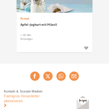
Rezept
Apfel-Joghurt mit Müesli
< 30 Min.
Einsteiger
Diese
Jetzt weiterempfehlen
Seite
teilen
Fusszeile
Fusszeile
Kontakt & Soziale Medien
Navigation
Famigros Newsletter
abonnieren