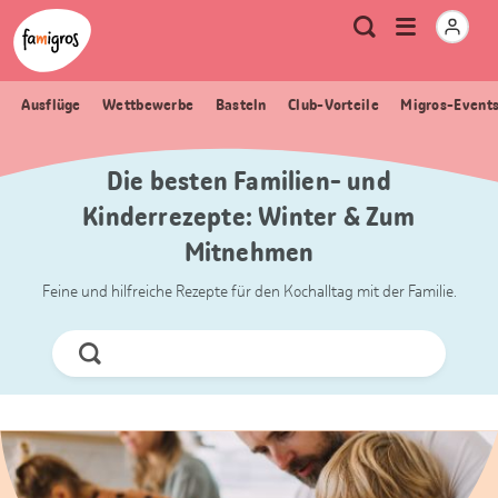
Sprungmarken
Header
Home Famigros.ch
Logo
Meta
Menu
Suche
Navigation
Navigation
öffnen
Ausflüge
Wettbewerbe
Basteln
Club-Vorteile
Migros-Event
Die besten Familien- und
Kinderrezepte: Winter & Zum
Mitnehmen
Feine und hilfreiche Rezepte für den Kochalltag mit der Familie.
Jetzt
Suchen