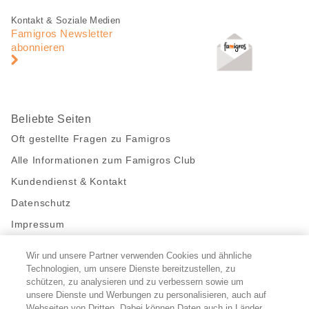
Fusszeile
Fusszeile
Kontakt & Soziale Medien
Navigation
Famigros Newsletter
abonnieren
Beliebte Seiten
Oft gestellte Fragen zu Famigros
Alle Informationen zum Famigros Club
Kundendienst & Kontakt
Datenschutz
Impressum
Wir und unsere Partner verwenden Cookies und ähnliche
Bleibe mit uns in Kontakt
Technologien, um unsere Dienste bereitzustellen, zu
Facebook
schützen, zu analysieren und zu verbessern sowie um
https://twitter.com/migros
https://www.youtube.com/user/Migr
Pinterest
Instagram
unsere Dienste und Werbungen zu personalisieren, auch auf
Webseiten von Dritten. Dabei können Daten auch in Länder