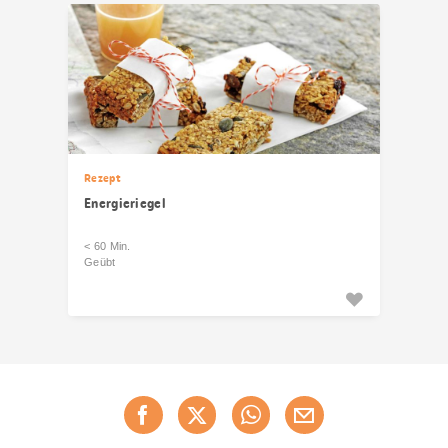
Rezept
Energieriegel
< 60 Min.
Geübt
Diese
Jetzt weiterempfehlen
Seite
teilen