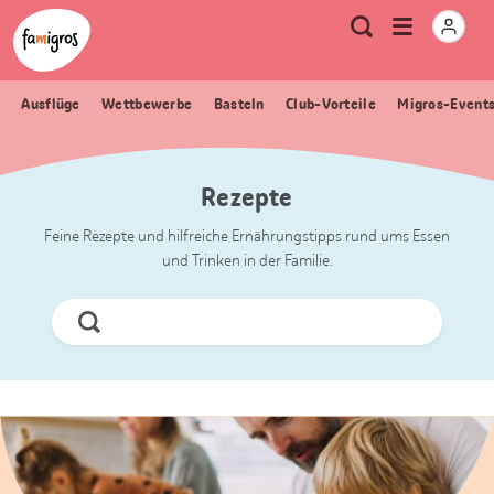
Sprungmarken
Header
Home Famigros.ch
Logo
Meta
Menu
Suche
Navigation
Navigation
öffnen
Ausflüge
Wettbewerbe
Basteln
Club-Vorteile
Migros-Event
Rezepte
Feine Rezepte und hilfreiche Ernährungstipps rund ums Essen
und Trinken in der Familie.
Jetzt
Suchen