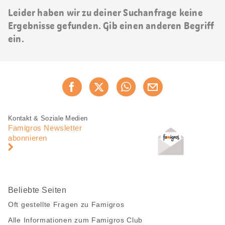
Leider haben wir zu deiner Suchanfrage keine
Ergebnisse gefunden. Gib einen anderen Begriff
ein.
Diese
Jetzt weiterempfehlen
Seite
teilen
Fusszeile
Fusszeile
Kontakt & Soziale Medien
Navigation
Famigros Newsletter
abonnieren
Beliebte Seiten
Oft gestellte Fragen zu Famigros
Alle Informationen zum Famigros Club