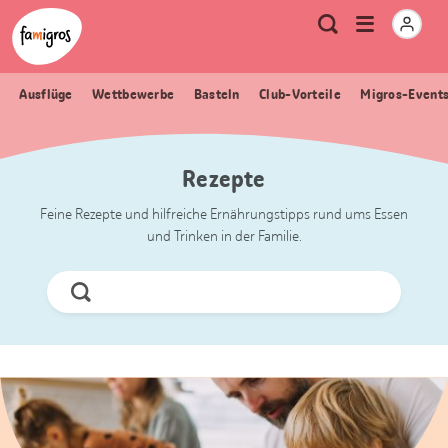
Sprungmarken
Header
Home Famigros.ch
Logo
Meta
Menu
Suche
Navigation
Navigation
öffnen
Ausflüge
Wettbewerbe
Basteln
Club-Vorteile
Migros-Event
Rezepte
Feine Rezepte und hilfreiche Ernährungstipps rund ums Essen
und Trinken in der Familie.
Jetzt
Suchen