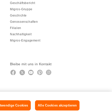
Geschäftsbericht
Migros-Gruppe
Geschichte
Genossenschaften
Filialen
Nachhaltigkeit
Migros-Engagement
Bleibe mit uns in Kontakt
Facebook
https://twitter.com/migros
https://www.youtube.com/user/Mig
Pinterest
Instagram
twendige Cookies
Alle Cookies akzeptieren
DE
FR
IT