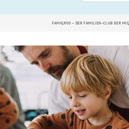
Suchen
Breadcrumb
FAMIGROS – DER FAMILIEN-CLUB DER MI
Navigation