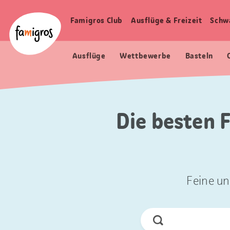
Sprungmarken
Header
Home Famigros.ch
Navigation
Logo
Famigros Club
Ausflüge & Freizeit
Schw
Haupt
Navigation
Ausflüge
Wettbewerbe
Basteln
Die besten 
Feine un
Jetzt