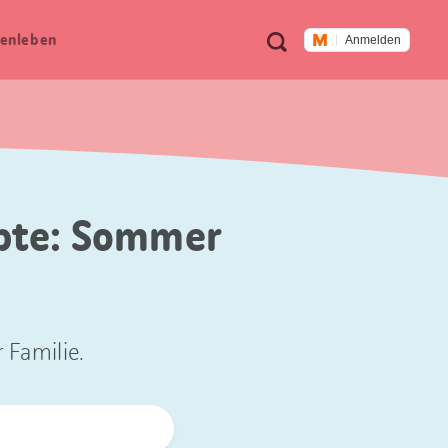
Meta
Suche
en­leben
Anmelden
Navigation
epte: Sommer
 Familie.