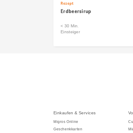
Rezept
Erdbeersirup
< 30 Min.
Einsteiger
Diese
Seite
teilen
Fusszeile
Fusszeile
Einkaufen & Services
Vo
Navigation
Migros Online
Cu
Geschenkkarten
Mi