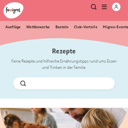
Sprungmarken
Header
Home Famigros.ch
Logo
Meta
Menu
Suche
Navigation
Navigation
öffnen
Ausflüge
Wettbewerbe
Basteln
Club-Vorteile
Migros-Event
Rezepte
Feine Rezepte und hilfreiche Ernährungstipps rund ums Essen
und Trinken in der Familie.
Jetzt
Suchen