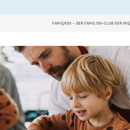
Breadcrumb
FAMIGROS – DER FAMILIEN-CLUB DER MI
Navigation