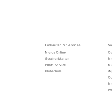
Diese
Seite
teilen
Fusszeile
Fusszeile
Einkaufen & Services
Vo
Navigation
Migros Online
Cu
Geschenkkarten
Mi
Photo Service
Mi
Klubschule
iM
Co
Mi
We