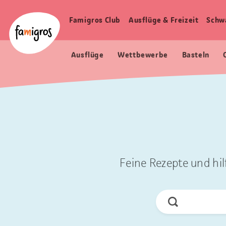
Sprungmarken
Header
Home Famigros.ch
Navigation
Logo
Famigros Club
Ausflüge & Freizeit
Schw
Haupt
Navigation
Ausflüge
Wettbewerbe
Basteln
Feine Rezepte und hil
Jetzt
Suchen