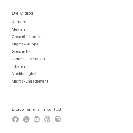
Die Migros
Karriere
Medien
Geschäftsbericht
Migros-Gruppe
Geschichte
Genossenschaften
Filialen
Nachhaltigkeit
Migros-Engagement
Bleibe mit uns in Kontakt
Facebook
https://twitter.com/migros
https://www.youtube.com/user/Mig
Pinterest
Instagram