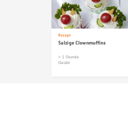
Rezept
Salzige Clownmuffins
> 1 Stunde
Geübt
Diese
Seite
teilen