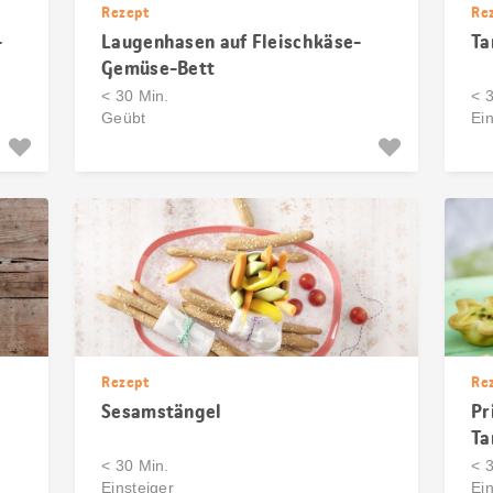
Rezept
Re
-
Laugenhasen auf Fleischkäse-
Ta
Gemüse-Bett
< 30 Min.
< 
Geübt
Ein
Rezept
Re
Sesamstängel
Pr
Ta
< 30 Min.
< 
Einsteiger
Ein