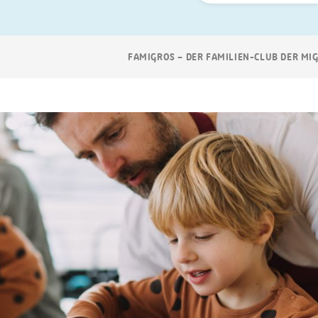
Suchen
Breadcrumb
FAMIGROS – DER FAMILIEN-CLUB DER MI
Navigation