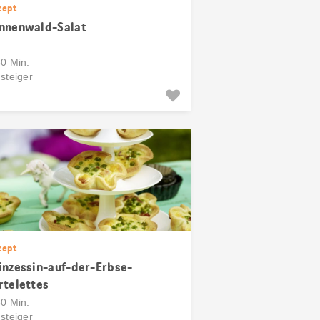
zept
nnenwald-Salat
30 Min.
steiger
zept
inzessin-auf-der-Erbse-
rtelettes
30 Min.
steiger