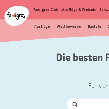
Sprungmarken
Header
Home Famigros.ch
Navigation
Logo
Famigros Club
Ausflüge & Freizeit
Schw
Haupt
Navigation
Ausflüge
Wettbewerbe
Basteln
Die besten 
Feine un
Jetzt