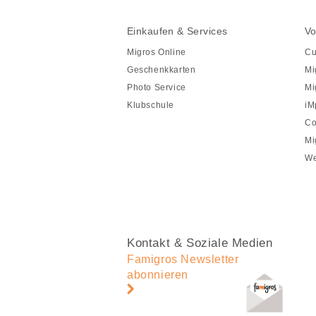
Fusszeile
Fusszeile
Einkaufen & Services
Vo
Navigation
Migros Online
Cu
Geschenkkarten
Mi
Photo Service
Mi
Klubschule
iM
Co
Mi
We
Kontakt & Soziale Medien
Famigros Newsletter
abonnieren