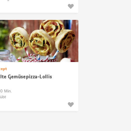
zept
lte Gemüsepizza-Lollis
60 Min.
übt