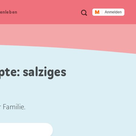
Meta
Suche
en­leben
Anmelden
Navigation
te: salziges
 Familie.