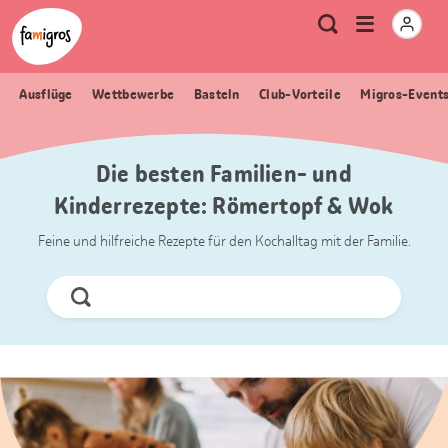
Sprungmarken
Header
Home Famigros.ch
Logo
Meta
Menu
Suche
Navigation
Navigation
öffnen
Ausflüge
Wettbewerbe
Basteln
Club-Vorteile
Migros-Event
Die besten Familien- und
Kinderrezepte: Römertopf & Wok
Feine und hilfreiche Rezepte für den Kochalltag mit der Familie.
Jetzt
Suchen