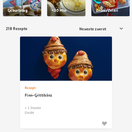
Geburtstag
<30 Min
Znüni/Zvieri
Resultat
218
Rezepte
Sortierung
Rezept
Finn-Grittibänz
> 1 Stunde
Geübt