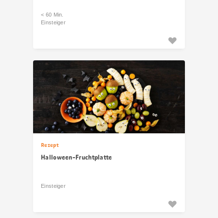
< 60 Min.
Einsteiger
Rezept
Halloween-Fruchtplatte
Einsteiger