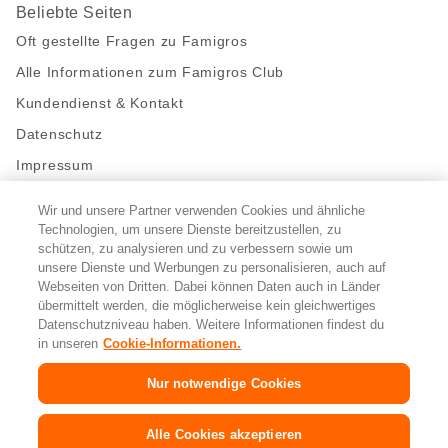
Beliebte Seiten
Oft gestellte Fragen zu Famigros
Alle Informationen zum Famigros Club
Kundendienst & Kontakt
Datenschutz
Impressum
Wir und unsere Partner verwenden Cookies und ähnliche
Bleibe mit uns in Kontakt
Technologien, um unsere Dienste bereitzustellen, zu
Facebook
schützen, zu analysieren und zu verbessern sowie um
https://twitter.com/migros
https://www.youtube.com/user/Migr
Pinterest
Instagram
unsere Dienste und Werbungen zu personalisieren, auch auf
Webseiten von Dritten. Dabei können Daten auch in Länder
übermittelt werden, die möglicherweise kein gleichwertiges
Cookie-Einstellungen
Datenschutzniveau haben. Weitere Informationen findest du
in unseren
Cookie-Informationen.
DE
FR
IT
Nur notwendige Cookies
© 2026 Migros-Genossenschafts-Bund
Alle Cookies akzeptieren
Copyright