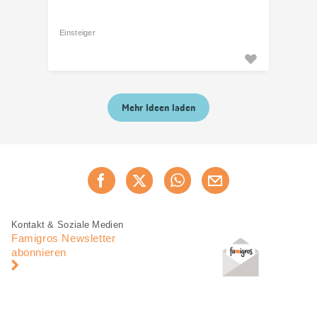
Einsteiger
Mehr Ideen laden
Diese
Jetzt weiterempfehlen
Seite
teilen
Fusszeile
Fusszeile
Kontakt & Soziale Medien
Navigation
Famigros Newsletter
abonnieren