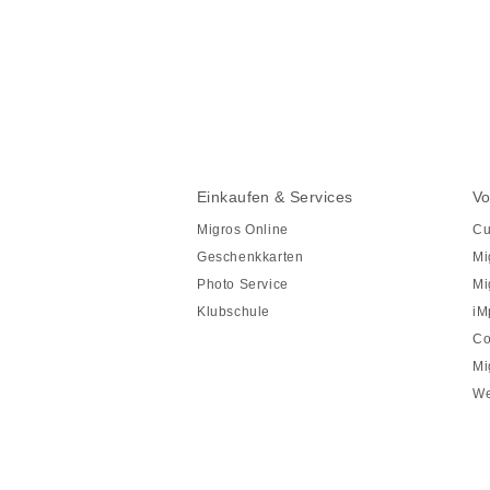
Diese
Seite
teilen
Fusszeile
Fusszeile
Einkaufen & Services
Vo
Navigation
Migros Online
Cu
Geschenkkarten
Mi
Photo Service
Mi
Klubschule
iM
Co
Mi
We