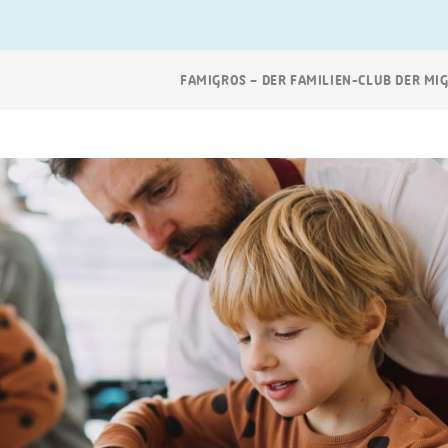
Breadcrumb
FAMIGROS – DER FAMILIEN-CLUB DER MI
Navigation