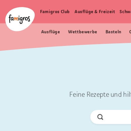
Sprungmarken
Header
Home Famigros.ch
Navigation
Logo
Famigros Club
Ausflüge & Freizeit
Schw
Haupt
Navigation
Ausflüge
Wettbewerbe
Basteln
Feine Rezepte und hil
Jetzt
Suchen