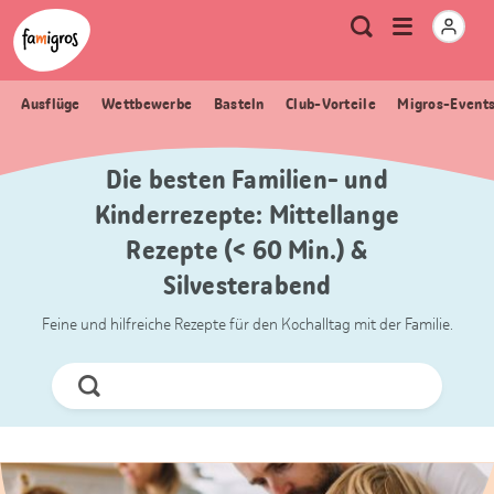
Sprungmarken
Header
Home Famigros.ch
Logo
Meta
Menu
Suche
Navigation
Navigation
öffnen
Ausflüge
Wettbewerbe
Basteln
Club-Vorteile
Migros-Event
Die besten Familien- und
Kinderrezepte: Mittellange
Rezepte (< 60 Min.) &
Silvesterabend
Feine und hilfreiche Rezepte für den Kochalltag mit der Familie.
Jetzt
Suchen