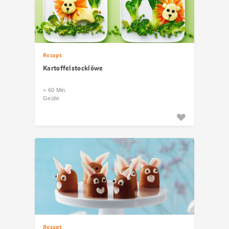
Rezept
Kartoffelstocklöwe
< 60 Min.
Geübt
Rezept