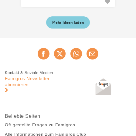
Mehr Ideen laden
Diese
Jetzt weiterempfehlen
Seite
teilen
Fusszeile
Fusszeile
Kontakt & Soziale Medien
Navigation
Famigros Newsletter
abonnieren
Beliebte Seiten
Oft gestellte Fragen zu Famigros
Alle Informationen zum Famigros Club