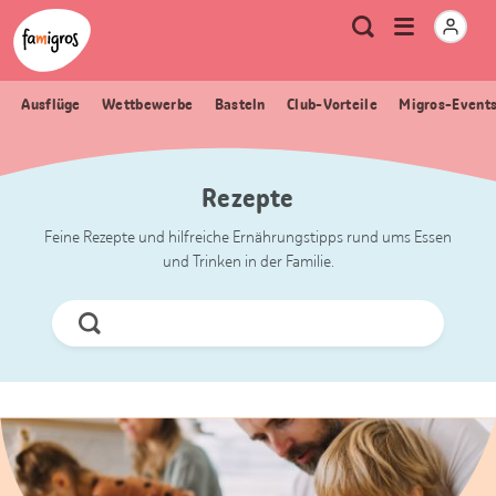
Sprungmarken
Header
Home Famigros.ch
Logo
Meta
Menu
Suche
Navigation
Navigation
öffnen
Ausflüge
Wettbewerbe
Basteln
Club-Vorteile
Migros-Event
Rezepte
Feine Rezepte und hilfreiche Ernährungstipps rund ums Essen
und Trinken in der Familie.
Jetzt
Suchen