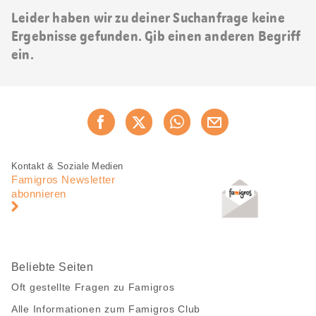
Leider haben wir zu deiner Suchanfrage keine
Ergebnisse gefunden. Gib einen anderen Begriff
ein.
Diese
Jetzt weiterempfehlen
Seite
teilen
Fusszeile
Fusszeile
Kontakt & Soziale Medien
Navigation
Famigros Newsletter
abonnieren
Beliebte Seiten
Oft gestellte Fragen zu Famigros
Alle Informationen zum Famigros Club