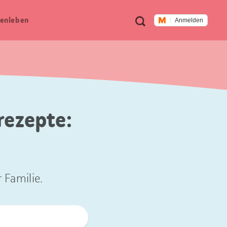
Meta
Suche
en­leben
Anmelden
Navigation
rezepte:
 Familie.