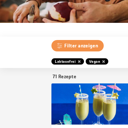
Filter anzeigen
Laktosefrei
Vegan
71
Rezepte