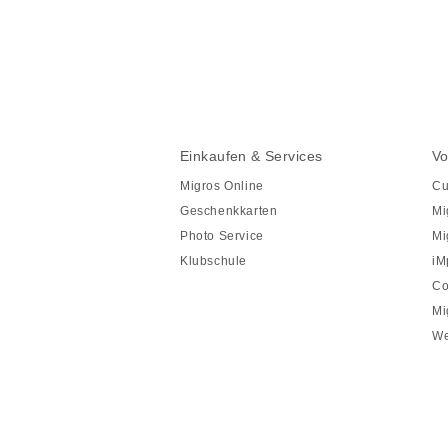
Diese
Seite
teilen
Fusszeile
Fusszeile
Einkaufen & Services
Vo
Navigation
Migros Online
Cu
Geschenkkarten
Mi
Photo Service
Mi
Klubschule
iM
Co
Mi
We