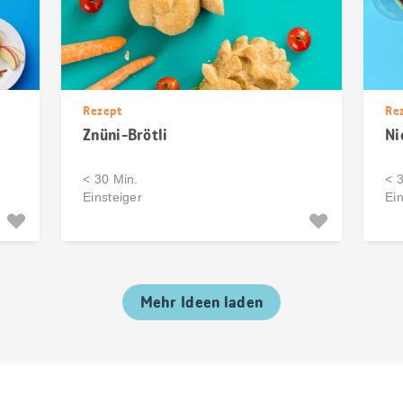
Rezept
Re
Znüni-Brötli
Ni
< 30 Min.
< 
Einsteiger
Ein
Mehr Ideen laden