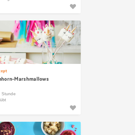
zept
nhorn-Marshmallows
1 Stunde
übt