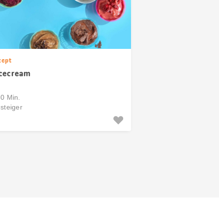
zept
cecream
30 Min.
steiger