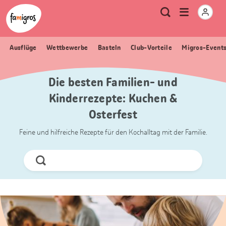
Sprungmarken
Header
Home Famigros.ch
Logo
Meta
Menu
Suche
Navigation
Navigation
öffnen
Ausflüge
Wettbewerbe
Basteln
Club-Vorteile
Migros-Event
Die besten Familien- und
Kinderrezepte: Kuchen &
Osterfest
Feine und hilfreiche Rezepte für den Kochalltag mit der Familie.
Jetzt
Suchen