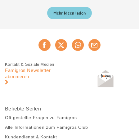
Mehr Ideen laden
Diese
Jetzt weiterempfehlen
Seite
teilen
Fusszeile
Fusszeile
Kontakt & Soziale Medien
Navigation
Famigros Newsletter
abonnieren
Beliebte Seiten
Oft gestellte Fragen zu Famigros
Alle Informationen zum Famigros Club
Kundendienst & Kontakt