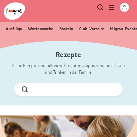
Sprungmarken
Header
Home Famigros.ch
Logo
Meta
Menu
Suche
Navigation
Navigation
öffnen
Ausflüge
Wettbewerbe
Basteln
Club-Vorteile
Migros-Event
Rezepte
Feine Rezepte und hilfreiche Ernährungstipps rund ums Essen
und Trinken in der Familie.
Jetzt
Suchen