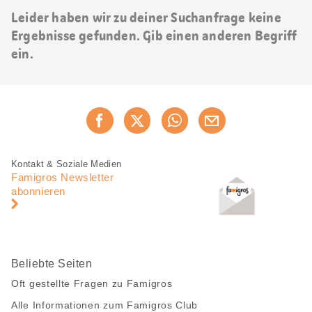
Leider haben wir zu deiner Suchanfrage keine
Ergebnisse gefunden. Gib einen anderen Begriff
ein.
Diese
Jetzt weiterempfehlen
Seite
teilen
Fusszeile
Fusszeile
Kontakt & Soziale Medien
Navigation
Famigros Newsletter
abonnieren
Beliebte Seiten
Oft gestellte Fragen zu Famigros
Alle Informationen zum Famigros Club