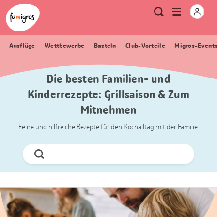
Sprungmarken
Header
Home Famigros.ch
Logo
Meta
Menu
Suche
Navigation
Navigation
öffnen
Ausflüge
Wettbewerbe
Basteln
Club-Vorteile
Migros-Event
Die besten Familien- und
Kinderrezepte: Grillsaison & Zum
Mitnehmen
Feine und hilfreiche Rezepte für den Kochalltag mit der Familie.
Jetzt
Suchen