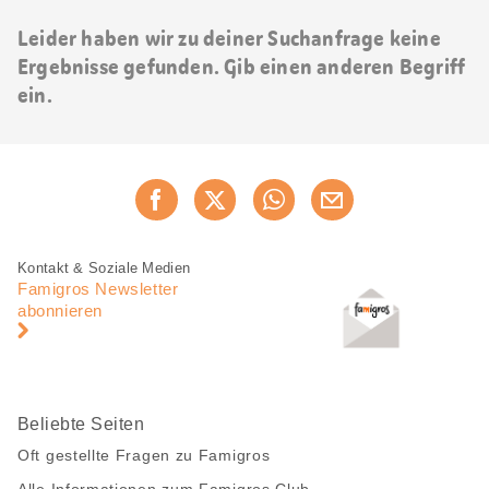
Leider haben wir zu deiner Suchanfrage keine
Ergebnisse gefunden. Gib einen anderen Begriff
ein.
Diese
Jetzt weiterempfehlen
Seite
teilen
Fusszeile
Fusszeile
Kontakt & Soziale Medien
Navigation
Famigros Newsletter
abonnieren
Beliebte Seiten
Oft gestellte Fragen zu Famigros