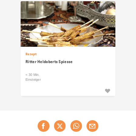
Rezept
Ritter Heldoberts Spiesse
< 30 Min.
Einsteiger
Diese
Jetzt weiterempfehlen
Seite
teilen