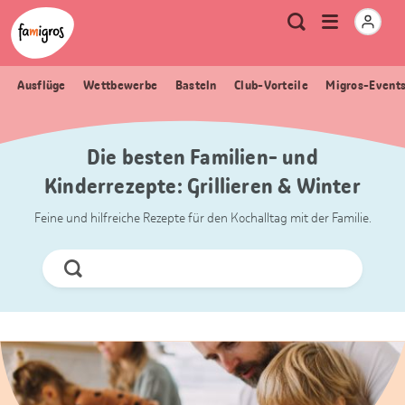
Sprungmarken
Header
Home Famigros.ch
Logo
Meta
Menu
Suche
Navigation
Navigation
öffnen
Ausflüge
Wettbewerbe
Basteln
Club-Vorteile
Migros-Event
Die besten Familien- und
Kinderrezepte: Grillieren & Winter
Feine und hilfreiche Rezepte für den Kochalltag mit der Familie.
Jetzt
Suchen