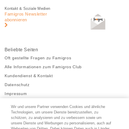
Fusszeile
Fusszeile
Kontakt & Soziale Medien
Navigation
Famigros Newsletter
abonnieren
Beliebte Seiten
Oft gestellte Fragen zu Famigros
Alle Informationen zum Famigros Club
Kundendienst & Kontakt
Datenschutz
Impressum
Wir und unsere Partner verwenden Cookies und ähnliche
Bleibe mit uns in Kontakt
Technologien, um unsere Dienste bereitzustellen, zu
Facebook
schützen, zu analysieren und zu verbessern sowie um
https://twitter.com/migros
https://www.youtube.com/user/Migr
Pinterest
Instagram
unsere Dienste und Werbungen zu personalisieren, auch auf
Webseiten von Dritten. Dabei können Daten auch in Länder