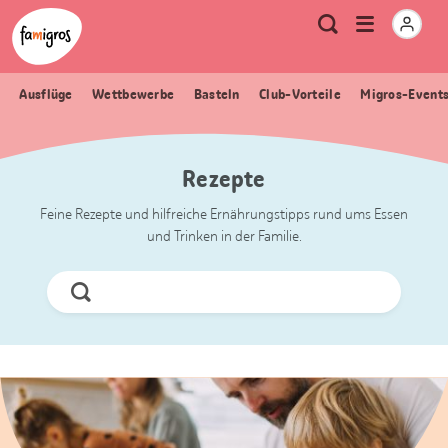
Sprungmarken
Header
Home Famigros.ch
Logo
Meta
Menu
Suche
Navigation
Navigation
öffnen
Ausflüge
Wettbewerbe
Basteln
Club-Vorteile
Migros-Event
Rezepte
Feine Rezepte und hilfreiche Ernährungstipps rund ums Essen
und Trinken in der Familie.
Jetzt
Suchen