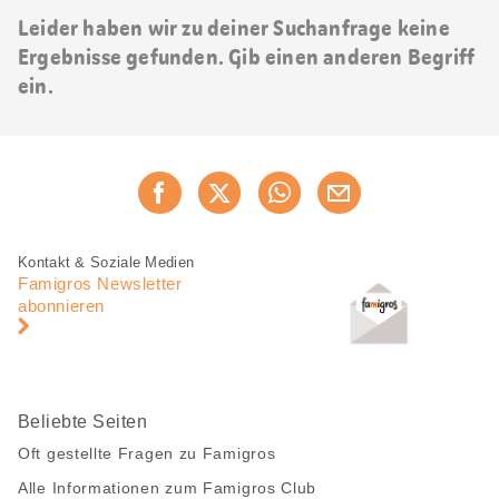
Leider haben wir zu deiner Suchanfrage keine
Ergebnisse gefunden. Gib einen anderen Begriff
ein.
Diese
Jetzt weiterempfehlen
Seite
teilen
Fusszeile
Fusszeile
Kontakt & Soziale Medien
Navigation
Famigros Newsletter
abonnieren
Beliebte Seiten
Oft gestellte Fragen zu Famigros
Alle Informationen zum Famigros Club