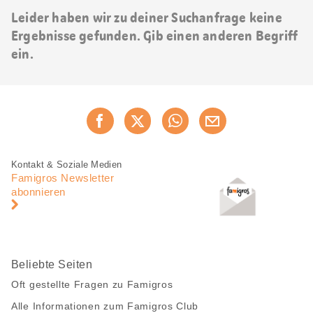
Leider haben wir zu deiner Suchanfrage keine
Ergebnisse gefunden. Gib einen anderen Begriff
ein.
Diese
Jetzt weiterempfehlen
Seite
teilen
Fusszeile
Fusszeile
Kontakt & Soziale Medien
Navigation
Famigros Newsletter
abonnieren
Beliebte Seiten
Oft gestellte Fragen zu Famigros
Alle Informationen zum Famigros Club