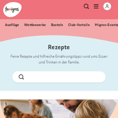
Sprungmarken
Header
Home Famigros.ch
Logo
Meta
Menu
Suche
Navigation
Navigation
öffnen
Ausflüge
Wettbewerbe
Basteln
Club-Vorteile
Migros-Event
Rezepte
Feine Rezepte und hilfreiche Ernährungstipps rund ums Essen
und Trinken in der Familie.
Jetzt
Suchen