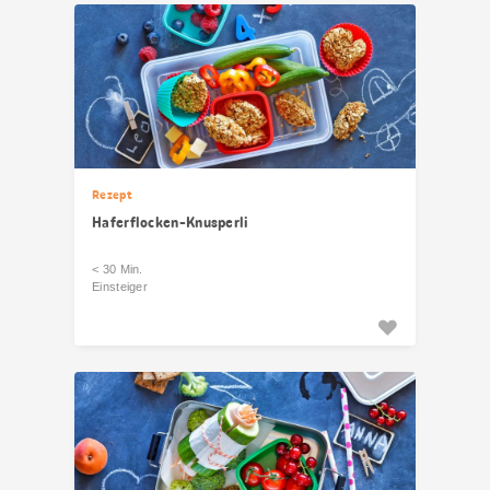
Rezept
Haferflocken-Knusperli
< 30 Min.
Einsteiger