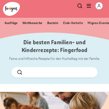
Sprungmarken
Header
Home Famigros.ch
Logo
Meta
Menu
Suche
Navigation
Navigation
öffnen
Ausflüge
Wettbewerbe
Basteln
Club-Vorteile
Migros-Event
Die besten Familien- und
Kinderrezepte: Fingerfood
Feine und hilfreiche Rezepte für den Kochalltag mit der Familie.
Jetzt
Suchen