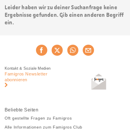
Leider haben wir zu deiner Suchanfrage keine
Ergebnisse gefunden. Gib einen anderen Begriff
ein.
Diese
Jetzt weiterempfehlen
Seite
teilen
Fusszeile
Fusszeile
Kontakt & Soziale Medien
Navigation
Famigros Newsletter
abonnieren
Beliebte Seiten
Oft gestellte Fragen zu Famigros
Alle Informationen zum Famigros Club