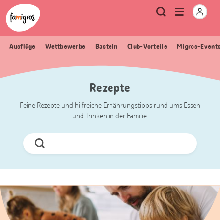
Sprungmarken
Header
Home Famigros.ch
Logo
Meta
Menu
Suche
Navigation
Navigation
öffnen
Ausflüge
Wettbewerbe
Basteln
Club-Vorteile
Migros-Event
Rezepte
Feine Rezepte und hilfreiche Ernährungstipps rund ums Essen
und Trinken in der Familie.
Jetzt
Suchen