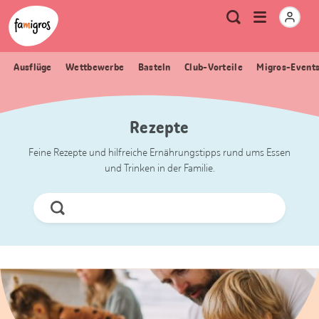
Sprungmarken
Header
Home Famigros.ch
Logo
Meta
Menu
Suche
Navigation
Navigation
öffnen
Ausflüge
Wettbewerbe
Basteln
Club-Vorteile
Migros-Event
Rezepte
Feine Rezepte und hilfreiche Ernährungstipps rund ums Essen
und Trinken in der Familie.
Jetzt
Suchen