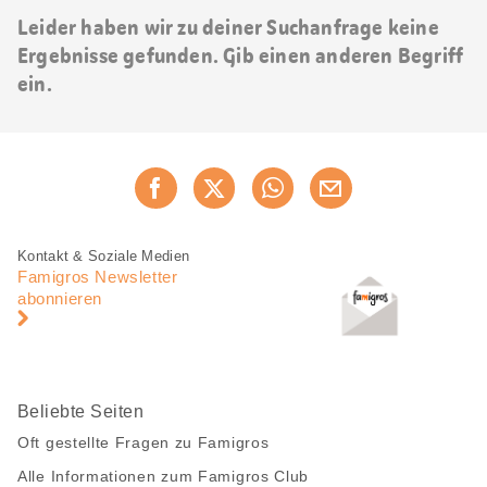
Leider haben wir zu deiner Suchanfrage keine
Ergebnisse gefunden. Gib einen anderen Begriff
ein.
Diese
Jetzt weiterempfehlen
Seite
teilen
Fusszeile
Fusszeile
Kontakt & Soziale Medien
Navigation
Famigros Newsletter
abonnieren
Beliebte Seiten
Oft gestellte Fragen zu Famigros
Alle Informationen zum Famigros Club