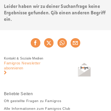
Leider haben wir zu deiner Suchanfrage keine
Ergebnisse gefunden. Gib einen anderen Begriff
ein.
Diese
Jetzt weiterempfehlen
Seite
teilen
Fusszeile
Fusszeile
Kontakt & Soziale Medien
Navigation
Famigros Newsletter
abonnieren
Beliebte Seiten
Oft gestellte Fragen zu Famigros
Alle Informationen zum Famigros Club