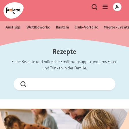
Sprungmarken
Header
Home Famigros.ch
Logo
Meta
Menu
Suche
Navigation
Navigation
öffnen
Ausflüge
Wettbewerbe
Basteln
Club-Vorteile
Migros-Event
Rezepte
Feine Rezepte und hilfreiche Ernährungstipps rund ums Essen
und Trinken in der Familie.
Jetzt
Suchen