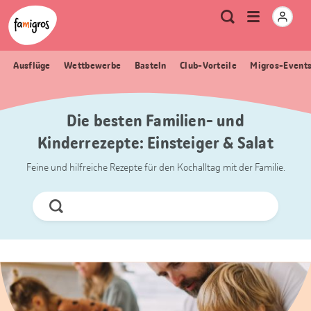
Sprungmarken
Header
Home Famigros.ch
Logo
Meta
Menu
Suche
Navigation
Navigation
öffnen
Ausflüge
Wettbewerbe
Basteln
Club-Vorteile
Migros-Event
Die besten Familien- und
Kinderrezepte: Einsteiger & Salat
Feine und hilfreiche Rezepte für den Kochalltag mit der Familie.
Jetzt
Suchen