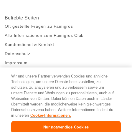
Beliebte Seiten
Oft gestellte Fragen zu Famigros
Alle Informationen zum Famigros Club
Kundendienst & Kontakt
Datenschutz
Impressum
Wir und unsere Partner verwenden Cookies und ähnliche
Bleibe mit uns in Kontakt
Technologien, um unsere Dienste bereitzustellen, zu
Facebook
schützen, zu analysieren und zu verbessern sowie um
https://twitter.com/migros
https://www.youtube.com/user/Migr
Pinterest
Instagram
unsere Dienste und Werbungen zu personalisieren, auch auf
Webseiten von Dritten. Dabei können Daten auch in Länder
übermittelt werden, die möglicherweise kein gleichwertiges
Cookie-Einstellungen
Datenschutzniveau haben. Weitere Informationen findest du
in unseren
Cookie-Informationen.
DE
FR
IT
Nur notwendige Cookies