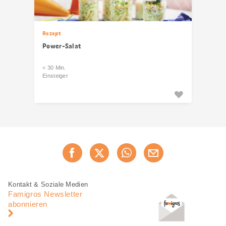
Rezept
Power-Salat
< 30 Min.
Einsteiger
Diese
Jetzt weiterempfehlen
Seite
teilen
Fusszeile
Fusszeile
Kontakt & Soziale Medien
Navigation
Famigros Newsletter
abonnieren