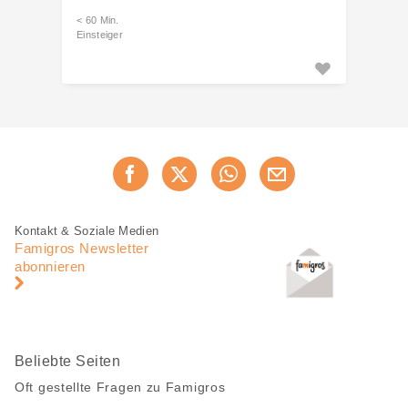
< 60 Min.
Einsteiger
Diese
Jetzt weiterempfehlen
Seite
teilen
Fusszeile
Fusszeile
Kontakt & Soziale Medien
Navigation
Famigros Newsletter
abonnieren
Beliebte Seiten
Oft gestellte Fragen zu Famigros