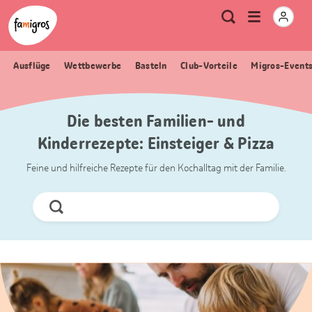
Sprungmarken
Header
Home Famigros.ch
Logo
Meta
Menu
Suche
Navigation
Navigation
öffnen
Ausflüge
Wettbewerbe
Basteln
Club-Vorteile
Migros-Event
Die besten Familien- und
Kinderrezepte: Einsteiger & Pizza
Feine und hilfreiche Rezepte für den Kochalltag mit der Familie.
Jetzt
Suchen