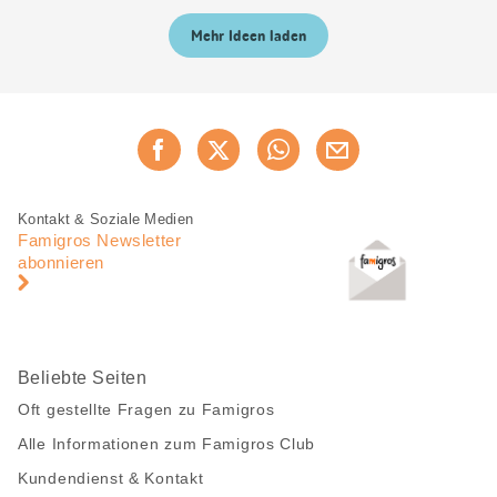
Mehr Ideen laden
Diese
Jetzt weiterempfehlen
Seite
teilen
Fusszeile
Fusszeile
Kontakt & Soziale Medien
Navigation
Famigros Newsletter
abonnieren
Beliebte Seiten
Oft gestellte Fragen zu Famigros
Alle Informationen zum Famigros Club
Kundendienst & Kontakt