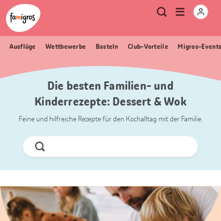
Sprungmarken
Header
Home Famigros.ch
Logo
Meta
Menu
Suche
Navigation
Navigation
öffnen
Ausflüge
Wettbewerbe
Basteln
Club-Vorteile
Migros-Event
Die besten Familien- und
Kinderrezepte: Dessert & Wok
Feine und hilfreiche Rezepte für den Kochalltag mit der Familie.
Jetzt
Suchen